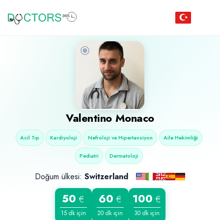
Valentino Monaco
Acil Tıp
Kardiyoloji
Nefroloji ve Hipertansiyon
Aile Hekimliği
Pediatri
Dermatoloji
Doğum ülkesi:
Switzerland
50
60
100
€
€
€
15 dk için
20 dk için
30 dk için