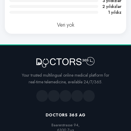
3 yıldızlar
2 yıldızlar
1 yıldız
Veri yok
Your trusted multilingual online medical platform for
real-time telemedicine, available 24/7/365.
DOCTORS 365 AG
Baarerstrasse 94,

6300 Zug