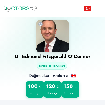
Dr
Edmund Fitzgerald O'Connor
Estetik Plastik Cerrahi
Doğum ülkesi:
Andorra
100
120
150
€
€
€
15 dk için
20 dk için
30 dk için