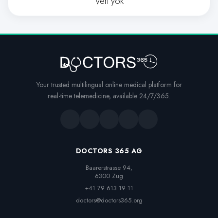
Veri yok
Your trusted multilingual online medical platform for
real-time telemedicine, available 24/7/365.
DOCTORS 365 AG
Baarerstrasse 94,

6300 Zug
+41 79 613 19 11
doctors@doctors365.org