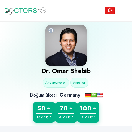
Dr.
Omar Shebib
Anesteziyoloji
Ameliyat
Doğum ülkesi:
Germany
50
70
100
€
€
€
15 dk için
20 dk için
30 dk için