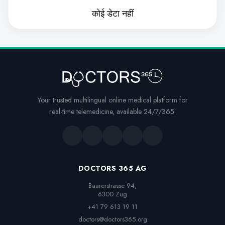
कोई डेटा नहीं
Your trusted multilingual online medical platform for
real-time telemedicine, available 24/7/365.
DOCTORS 365 AG
Baarerstrasse 94,

6300 Zug
+41 79 613 19 11
doctors@doctors365.org