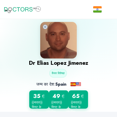
Dr
Elias Lopez Jimenez
कैंसर विशेषज्ञ
जन्म का देश:
Spain
35
49
65
€
€
€
{{मात्रा}}
{{मात्रा}}
{{मात्रा}}
मिनट के
मिनट के
मिनट के
लिए
लिए
लिए