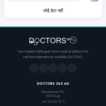
1 स्टार
कोई डेटा नहीं
Your trusted multilingual online medical platform for
real-time telemedicine, available 24/7/365.
DOCTORS 365 AG
Baarerstrasse 94,

6300 Zug
+41 79 613 19 11