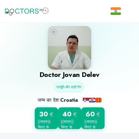
Doctor
Jovan Delev
प्रसूति और स्त्री रोग
जन्म का देश:
Croatia
30
40
60
€
€
€
{{मात्रा}}
{{मात्रा}}
{{मात्रा}}
मिनट के
मिनट के
मिनट के
लिए
लिए
लिए