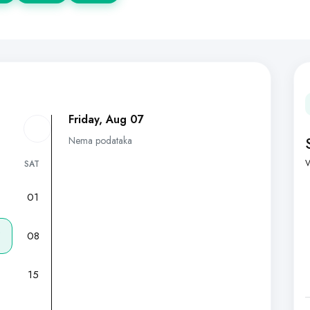
Friday, Aug 07
Nema podataka
V
SAT
01
7
08
15