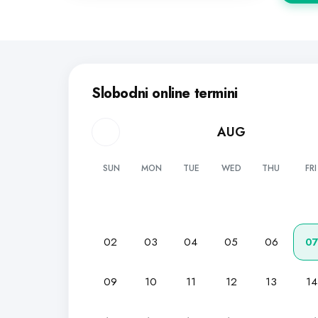
Slobodni online termini
AUG
SUN
MON
TUE
WED
THU
FRI
02
03
04
05
06
0
09
10
11
12
13
14