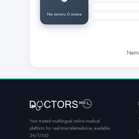
Na osnovu 0 ocena
Nema
Your trusted multilingual online medical
platform for real-time telemedicine, available
24/7/365.