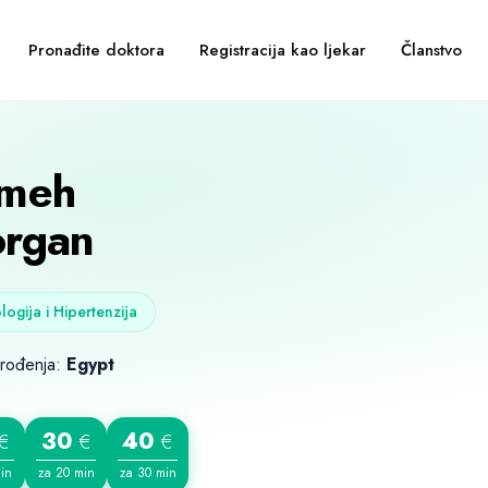
Pronađite doktora
Registracija kao ljekar
Članstvo
meh
rgan
logija i Hipertenzija
 rođenja:
Egypt
30
40
€
€
€
in
za 20 min
za 30 min