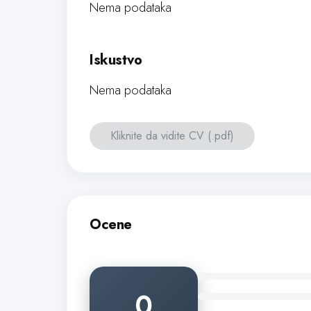
Nema podataka
Iskustvo
Nema podataka
Kliknite da vidite CV (.pdf)
Ocene
0