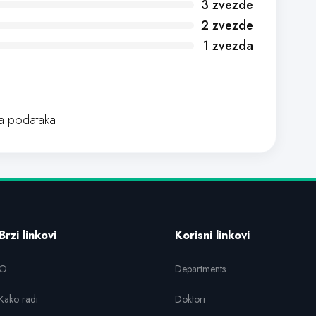
3 zvezde
2 zvezde
1 zvezda
 podataka
Brzi linkovi
Korisni linkovi
O
Departments
Kako radi
Doktori