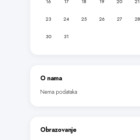
16
17
18
19
20
21
23
24
25
26
27
28
30
31
O nama
Nema podataka
Obrazovanje