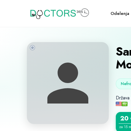
Odelenja
Sa
Mo
Nefro
Država
20
za 15 m