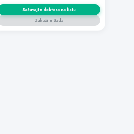
Sačuvajte doktora na listu
Zakažite Sada