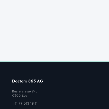
Doctors 365 AG
Baarerstrasse 94,

6300 Zug
+41 79 613 19 11