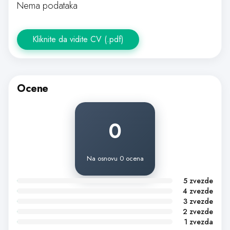
Nema podataka
Kliknite da vidite CV (.pdf)
Ocene
0
Na osnovu 0 ocena
5 zvezde
4 zvezde
3 zvezde
2 zvezde
1 zvezda