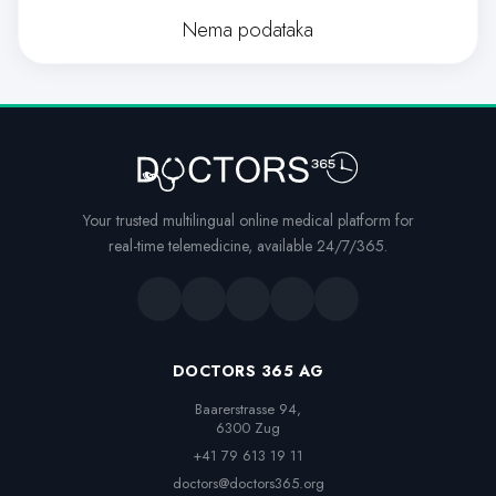
Nema podataka
Your trusted multilingual online medical platform for
real-time telemedicine, available 24/7/365.
DOCTORS 365 AG
Baarerstrasse 94,

6300 Zug
+41 79 613 19 11
doctors@doctors365.org