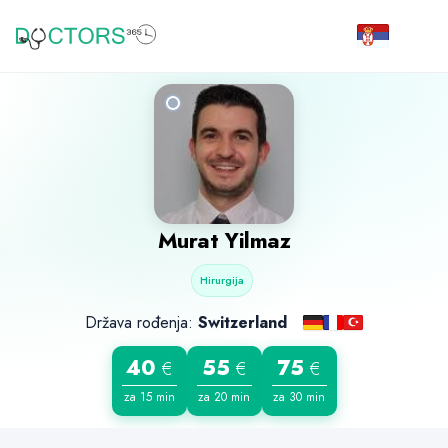
Murat Yilmaz
Hirurgija
Država rođenja:
Switzerland
40
55
75
€
€
€
za 15 min
za 20 min
za 30 min