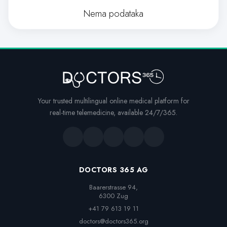
Nema podataka
Your trusted multilingual online medical platform for
real-time telemedicine, available 24/7/365.
DOCTORS 365 AG
Baarerstrasse 94,

6300 Zug
+41 79 613 19 11
doctors@doctors365.org