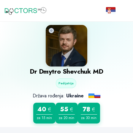
Dr
Dmytro Shevchuk
MD
Pedijatrija
Država rođenja:
Ukraine
40
55
78
€
€
€
za 15 min
za 20 min
za 30 min