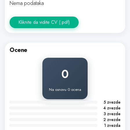
Nema podataka
Kliknite da vidite CV (.pdf)
Ocene
0
Na osnovu 0 ocena
5 zvezde
4 zvezde
3 zvezde
2 zvezde
1 zvezda