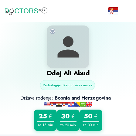
Odej Ali Abud
Radiologija i Radiofizičke nauke
Država rođenja:
Bosnia and Herzegovina
25
30
50
€
€
€
za 15 min
za 20 min
za 30 min