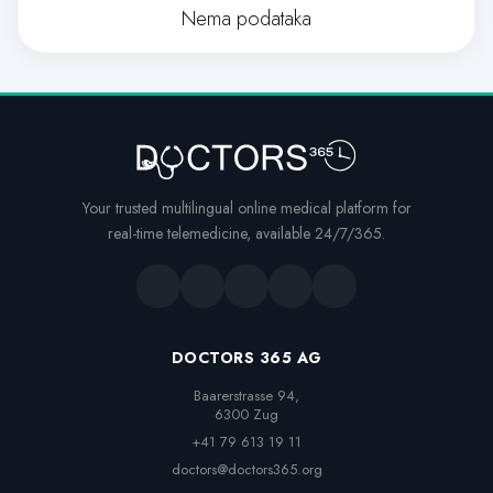
Nema podataka
Your trusted multilingual online medical platform for
real-time telemedicine, available 24/7/365.
DOCTORS 365 AG
Baarerstrasse 94,

6300 Zug
+41 79 613 19 11
doctors@doctors365.org