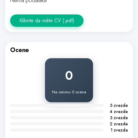
Nema podataka
Kliknite da vidite CV (.pdf)
Ocene
0
Na osnovu 0 ocena
5 zvezde
4 zvezde
3 zvezde
2 zvezde
1 zvezda