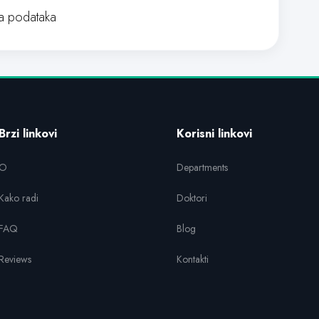
 podataka
Brzi linkovi
Korisni linkovi
O
Departments
Kako radi
Doktori
FAQ
Blog
Reviews
Kontakti