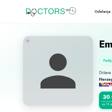
Odelenja
Emi
Pedija
Država
Herze
30
za 15 m