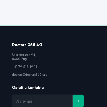
Doctors 365 AG
Baarerstrasse 94,

6300 Zug
+41 79 613 19 11
doctors@doctors365.org
Ostati u kontaktu
Vaš e-mail