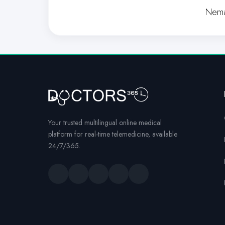
Nema
Your trusted multilingual online medical
platform for real-time telemedicine, available
24/7/365.