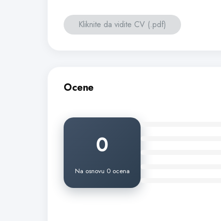
Kliknite da vidite CV (.pdf)
Ocene
0
Na osnovu 0 ocena