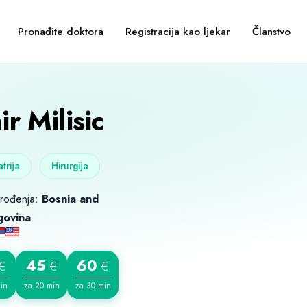
Pronađite doktora
Registracija kao ljekar
Članstvo
r Milisic
trija
Hirurgija
 rođenja:
Bosnia and
govina
45
60
€
€
€
in
za 20 min
za 30 min