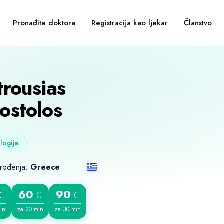
Pronađite doktora
Registracija kao ljekar
Članstvo
trousias
ostolos
logija
 rođenja:
Greece
60
90
€
€
€
in
za 20 min
za 30 min