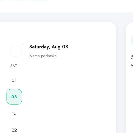
Saturday, Aug 08
Nema podataka
V
SAT
01
7
08
15
22