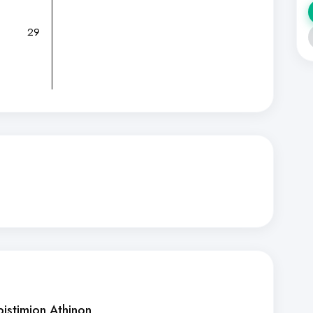
29
pistimion Athinon