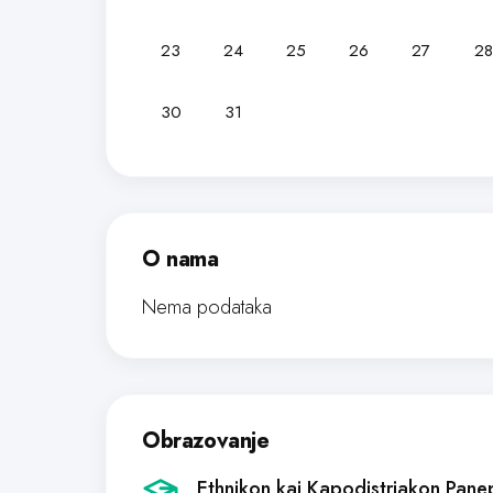
23
24
25
26
27
28
30
31
O nama
Nema podataka
Obrazovanje
Ethnikon kai Kapodistriakon Pane