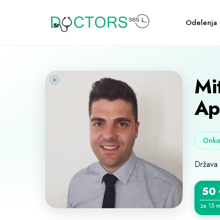
Odelenja
Mi
Ap
Onko
Država
50
za 15 m