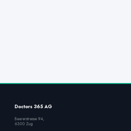
Doctors 365 AG
Baarerstrasse 94,

6300 Zug