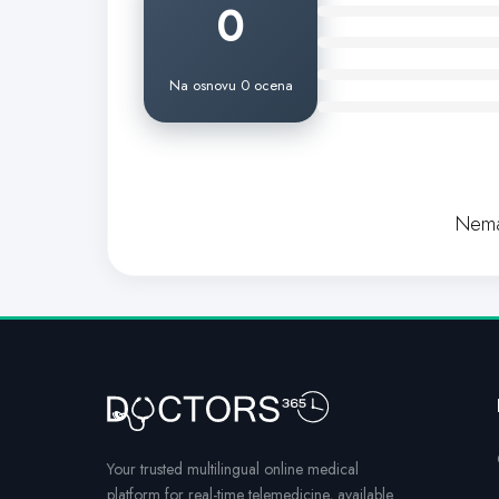
0
Na osnovu 0 ocena
Nema
Your trusted multilingual online medical
platform for real-time telemedicine, available