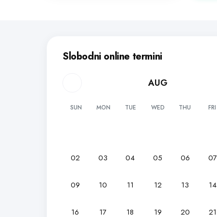
Slobodni online termini
AUG
SUN
MON
TUE
WED
THU
FRI
02
03
04
05
06
0
09
10
11
12
13
14
16
17
18
19
20
21