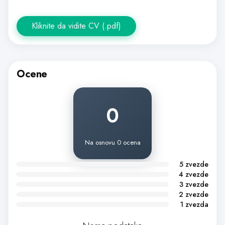
Kliknite da vidite CV (.pdf)
Ocene
0
Na osnovu 0 ocena
5 zvezde
4 zvezde
3 zvezde
2 zvezde
1 zvezda