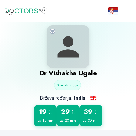
Dr
Vishakha Ugale
Stomatologija
Država rođenja:
India
19
29
39
€
€
€
za 15 min
za 20 min
za 30 min