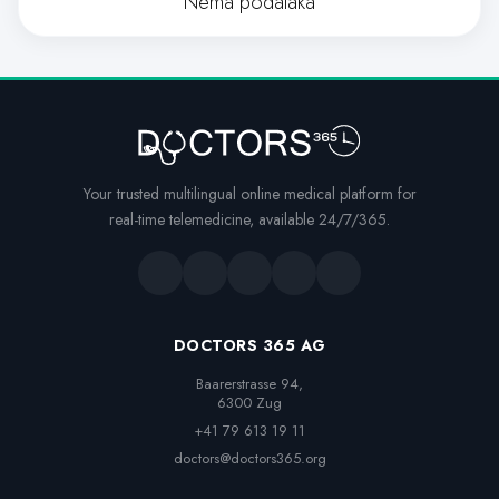
Nema podataka
Your trusted multilingual online medical platform for
real-time telemedicine, available 24/7/365.
DOCTORS 365 AG
Baarerstrasse 94,

6300 Zug
+41 79 613 19 11
doctors@doctors365.org