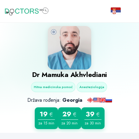
Dr
Mamuka Akhvlediani
Hitna medicinska pomoć
Anesteziologija
Država rođenja:
Georgia
19
29
39
€
€
€
za 15 min
za 20 min
za 30 min