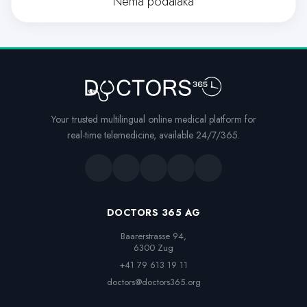
Nema podataka
Your trusted multilingual online medical platform for
real-time telemedicine, available 24/7/365.
DOCTORS 365 AG
Baarerstrasse 94,

6300 Zug
+41 79 613 19 11
doctors@doctors365.org