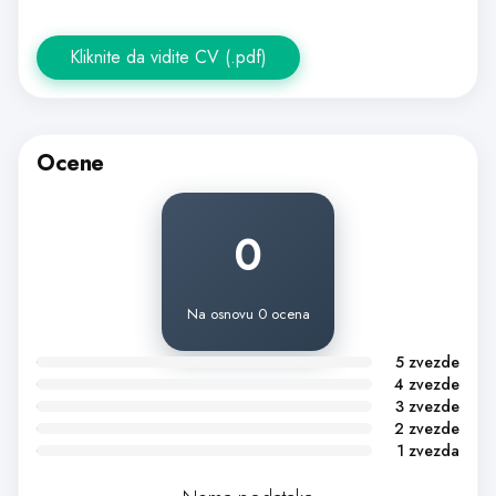
Kliknite da vidite CV (.pdf)
Ocene
0
Na osnovu 0 ocena
5 zvezde
4 zvezde
3 zvezde
2 zvezde
1 zvezda