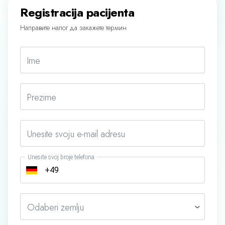
Registracija pacijenta
Направите налог да закажете термин
Ime
Prezime
Unesite svoju e-mail adresu
Unesite svoj broje telefona
Odaberi zemlju