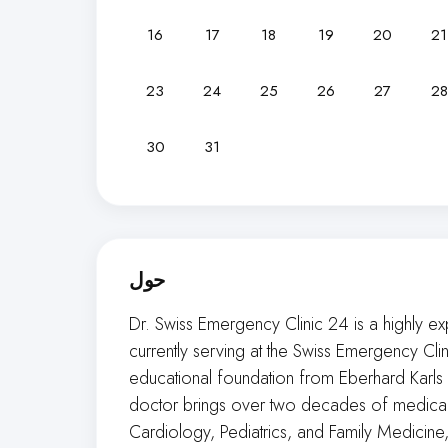
16
17
18
19
20
21
23
24
25
26
27
28
30
31
حول
Dr. Swiss Emergency Clinic 24 is a highly 
currently serving at the Swiss Emergency Cl
educational foundation from Eberhard Karls 
doctor brings over two decades of medical 
Cardiology, Pediatrics, and Family Medicin