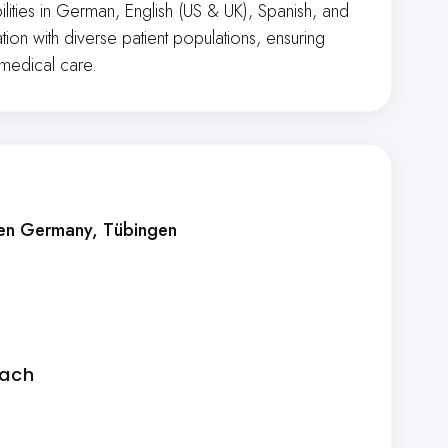
bilities in German, English (US & UK), Spanish, and
on with diverse patient populations, ensuring
medical care.
gen Germany
, Tübingen
ach