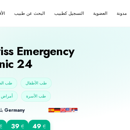
مدونة
العضوية
التسجيل كطبيب
البحث عن طبيب
الأ
iss Emergency
inic 24
طب الأطفال
طب الط
طب الأسرة
أمراض ا
بلد الميلاد
Germany
39
49
€
€
€