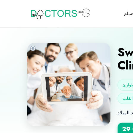
قسام
Sw
Cl
وارئ
لقلب
29