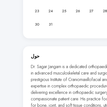
23
24
25
26
27
28
30
31
حول
Dr. Sagar Jangam is a dedicated orthopaedi
in advanced musculoskeletal care and surgica
prestigious Institute of Craniomaxillofacial a
expertise in complex orthopaedic procedure
delivering excellence in orthopaedic surgery
compassionate patient care. His practice 
for bone, joint, and soft tissue conditions, 