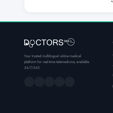
ت
Your trusted multilingual online medical
platform for real-time telemedicine, available
24/7/365.