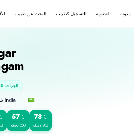
مدونة
العضوية
التسجيل كطبيب
البحث عن طبيب
الأ
gar
ngam
الجراحة ال
بلد الميلاد
India
57
78
€
€
€
لـ30 دقيقة
لـ20 دقيقة
لـ15 دقيقة