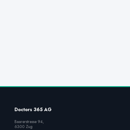
Doctors 365 AG
Baarerstrasse 94,

6300 Zug