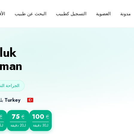
مدونة
العضوية
التسجيل كطبيب
البحث عن طبيب
الأ
luk
man
الجراحة التج
Turkey
بلد الميلاد
75
100
€
€
€
لـ30 دقيقة
لـ20 دقيقة
لـ15 دقيقة