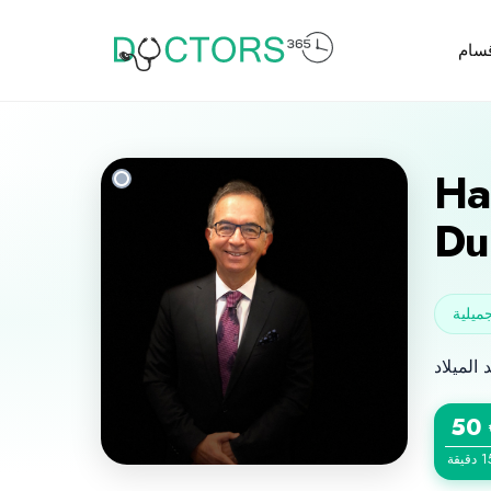
قسام
Ha
Du
ميلية
50