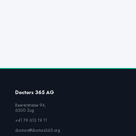
Doctors 365 AG
Baarerstrasse 94,

6300 Zug
+41 79 613 19 11
doctors@doctors365.org