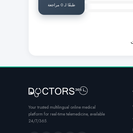
طبقًا لـ 0 مراجعة
ت
Your trusted multilingual online medical
platform for real-time telemedicine, available
24/7/365.