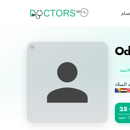
قسام
Od
لأشعة
25