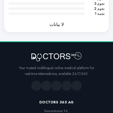
3 نجوم
2 نجوم
1 نجمة
لا بيانات
Your trusted multilingual online medical platform for
real-time telemedicine, available 24/7/365.
DOCTORS 365 AG
Baarerstrasse 94,
