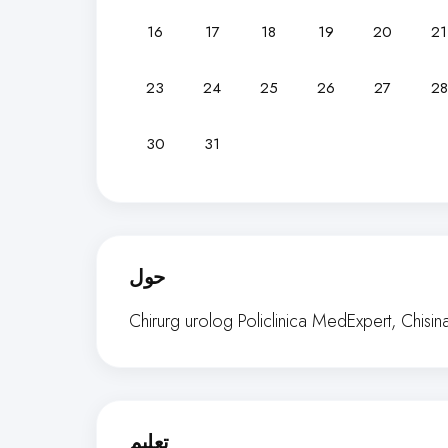
16
17
18
19
20
21
23
24
25
26
27
28
30
31
حول
Chirurg urolog Policlinica MedExpert, Chisin
تعليم