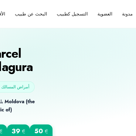
مدونة
العضوية
التسجيل كطبيب
البحث عن طبيب
الأ
rcel
lagura
أمراض المسالك ال
Moldova (the
بلد الميلاد
ic of)
39
50
€
€
€