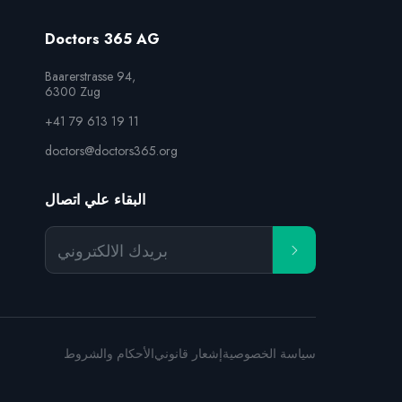
Doctors 365 AG
Baarerstrasse 94,

6300 Zug
+41 79 613 19 11
doctors@doctors365.org
البقاء علي اتصال
بريدك الالكتروني
سياسة الخصوصية
إشعار قانوني
الأحكام والشروط