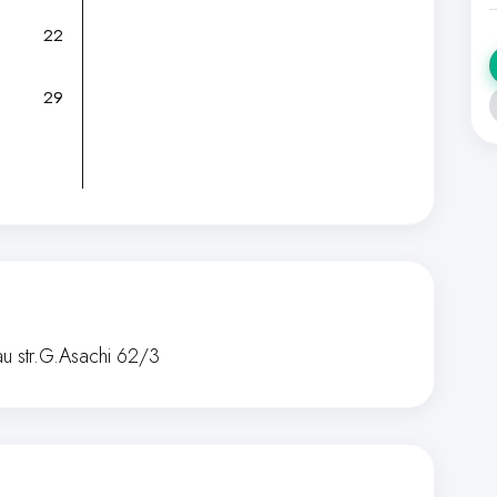
22
29
au str.G.Asachi 62/3