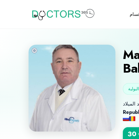
قسام
Ma
Ba
بولية
Republ
30