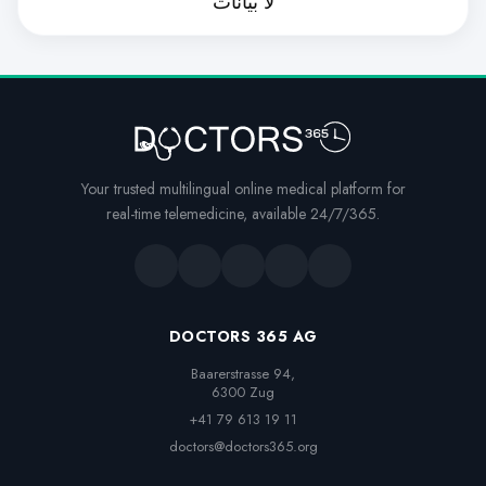
لا بيانات
Your trusted multilingual online medical platform for
real-time telemedicine, available 24/7/365.
DOCTORS 365 AG
Baarerstrasse 94,

6300 Zug
+41 79 613 19 11
doctors@doctors365.org